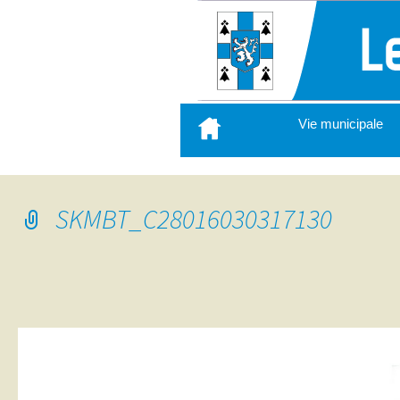
Aller
Vie municipale
au
contenu
principal
SKMBT_C28016030317130