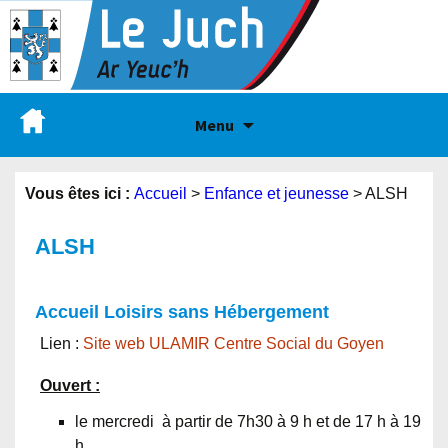
Menu
Vous êtes ici :
Accueil
>
Enfance et jeunesse
>
ALSH
ALSH
Accueil Loisirs sans Hébergement
Lien :
Site web ULAMIR Centre Social du Goyen
Ouvert :
le mercredi à partir de 7h30 à 9 h et de 17 h à 19
h