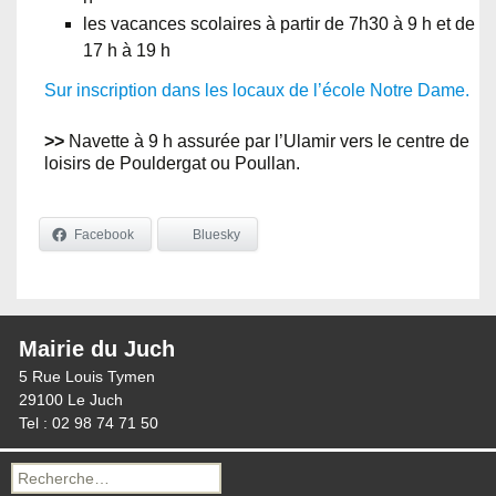
les vacances scolaires à partir de 7h30 à 9 h et de
17 h à 19 h
Sur inscription dans les locaux de l’école Notre Dame.
>>
Navette à 9 h assurée par l’Ulamir vers le centre de
loisirs de Pouldergat ou Poullan.
Facebook
Bluesky
Mairie du Juch
5 Rue Louis Tymen
29100 Le Juch
Tel : 02 98 74 71 50
Recherche
pour :