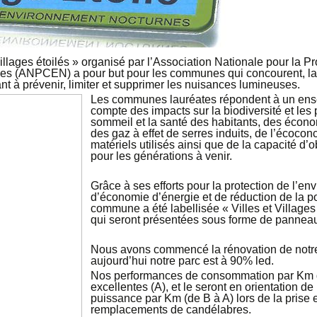
illages étoilés » organisé par l’Association Nationale pour la Pr
es (ANPCEN) a pour but pour les communes qui concourent, la 
ant à prévenir, limiter et supprimer les nuisances lumineuses.
Les communes lauréates répondent à un ense
compte des impacts sur la biodiversité et les
sommeil et la santé des habitants, des économ
des gaz à effet de serres induits, de l’écocon
matériels utilisés ainsi que de la capacité d’
pour les générations à venir.
Grâce à ses efforts pour la protection de l’e
d’économie d’énergie et de réduction de la po
commune a été labellisée « Villes et Villages 
qui seront présentées sous forme de panneau 
Nous avons commencé la rénovation de notre 
aujourd’hui notre parc est à 90% led.
Nos performances de consommation par Km d
excellentes (A), et le seront en orientation de
puissance par Km (de B à A) lors de la prise
remplacements de candélabres.