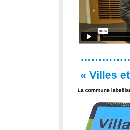
……………
« Villes e
La commune labellis