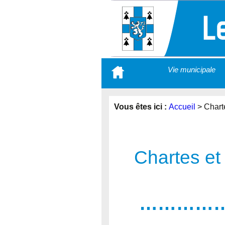
Aller
Vie municipale
au
contenu
principal
Vous êtes ici :
Accueil
>
Chart
Chartes e
……………