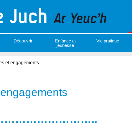
Découvrir
Enfance et
Vie pratique
jeunesse
es et engagements
t engagements
……………………..