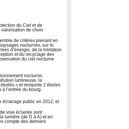
otection du Ciel et de
valorisation de choix
mble de critères prenant en
 paysages nocturnes, sur le
ies d’énergie, de la limitation
ception et du recyclage des
observation du ciel nocturne
nvironnement nocturne,
llution lumineuse, la
étoilés » et remporte 2 étoiles
à l’entrée du bourg.
éclairage public en 2012, et
e voie éclairée sont
 la lumière (de D à A) et en
 en compte des derniers