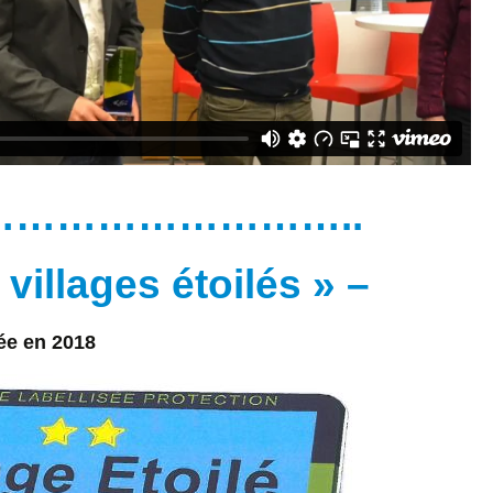
……………………..
t villages étoilés » –
ée en 2018