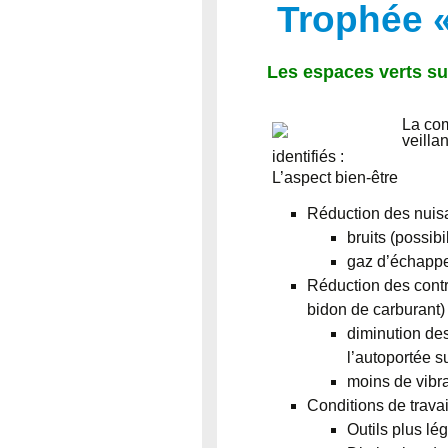
Trophée «
Les espaces verts su
La com
veilla
identifiés :
L’aspect bien-être
Réduction des nuisa
bruits (possibi
gaz d’échapp
Réduction des contr
bidon de carburant)
diminution des
l’autoportée s
moins de vibra
Conditions de trava
Outils plus lé