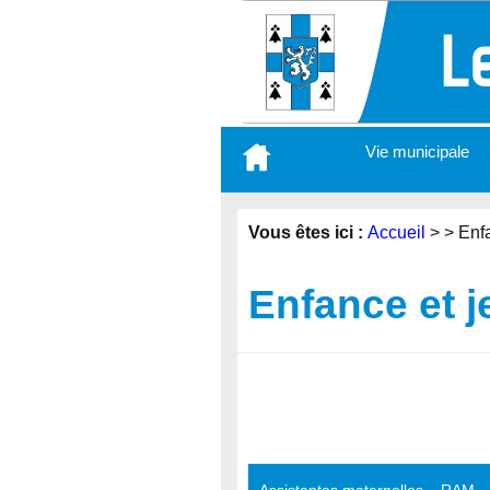
Aller
Vie municipale
au
contenu
principal
Vous êtes ici :
Accueil
>
>
Enf
Enfance et 