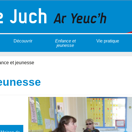
Découvrir
Enfance et
Vie pratique
jeunesse
ance et jeunesse
jeunesse