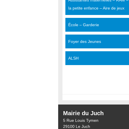
Assistantes maternelles – RAM –
la petite enfance – Aire de jeux
École – Garderie
Foyer des Jeunes
ALSH
Mairie du Juch
5 Rue Louis Tymen
29100 Le Juch