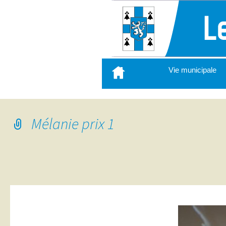
Aller
Vie municipale
au
contenu
principal
Mélanie prix 1