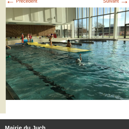
←
→
Précédent
Suivant
Mairie du Juch