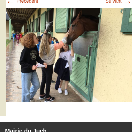
←
→
Précédent
Suivant
Mairie du Juch