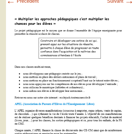
←
→
Précédent
Suivant