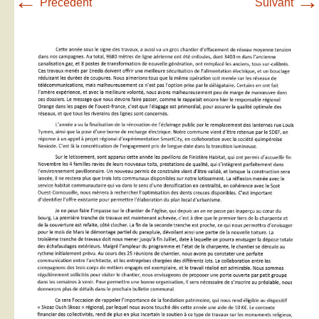
←
→
Précédent
Suivant