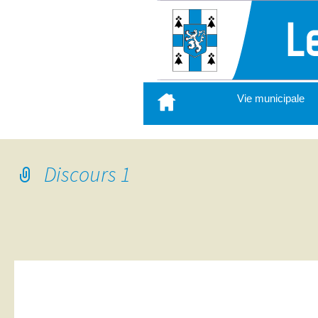
Aller
Vie municipale
au
contenu
principal
Discours 1