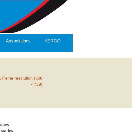
Associations
KERGO
Pleine résolution (568
× 739)