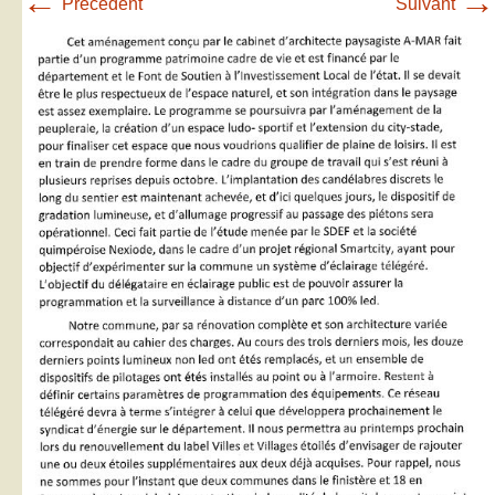
←
→
Précédent
Suivant