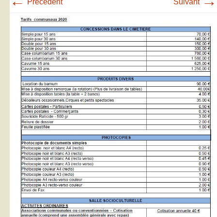
←
→
Précédent
Suivant