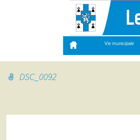
Aller
Vie municipale
au
contenu
principal
DSC_0092