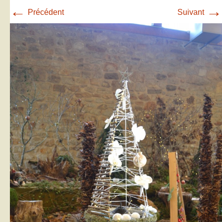
←
→
Précédent
Suivant