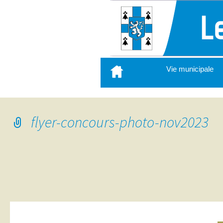
Aller
Vie municipale
au
contenu
principal
flyer-concours-photo-nov2023