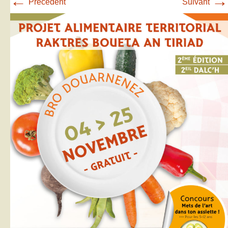
←
→
Précédent
Suivant