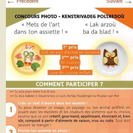
←
→
Précédent
Suivant