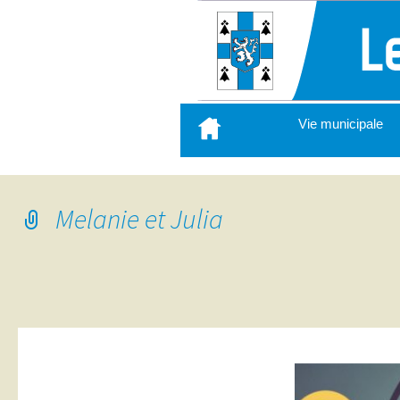
Aller
Vie municipale
au
contenu
principal
Melanie et Julia