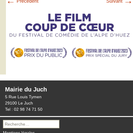
←
→
Précédent
Suivant
Mairie du Juch
5 Rue Louis Tymen
29100 Le Juch
Tel : 02 98 74 71 50
Recherche
pour :
Mentions légales