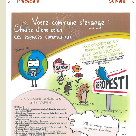
←
→
Précédent
Suivant