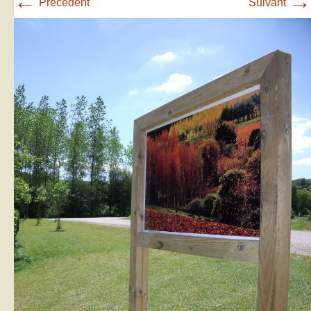
←
→
Précédent
Suivant