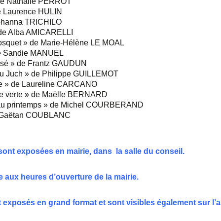
 de Nathalie PERROT
de Laurence HULIN
Johanna TRICHILO
 de Alba AMICARELLI
losquet » de Marie-Hélène LE MOAL
de Sandie MANUEL
assé » de Frantz GAUDUN
 du Juch » de Philippe GUILLEMOT
use » de Laureline CARCANO
oie verte » de Maëlle BERNARD
h au printemps » de Michel COURBERAND
de Gaëtan COUBLANC
ont exposées en mairie, dans la salle du conseil.
le aux heures d’ouverture de la mairie.
 exposés en grand format et sont visibles également sur l’a