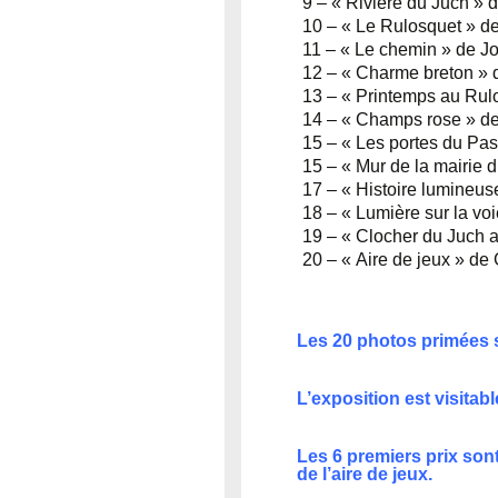
9 – « Rivière du Juch »
10 – « Le Rulosquet » 
11 – « Le chemin » de 
12 – « Charme breton »
13 – « Printemps au Ru
14 – « Champs rose » 
15 – « Les portes du P
15 – « Mur de la mairie
17 – « Histoire lumine
18 – « Lumière sur la v
19 – « Clocher du Juc
20 – « Aire de jeux » 
Les 20 photos primées s
L’exposition est visitab
Les 6 premiers prix sont
de l’aire de jeux.