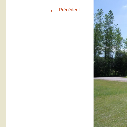
←
Précédent