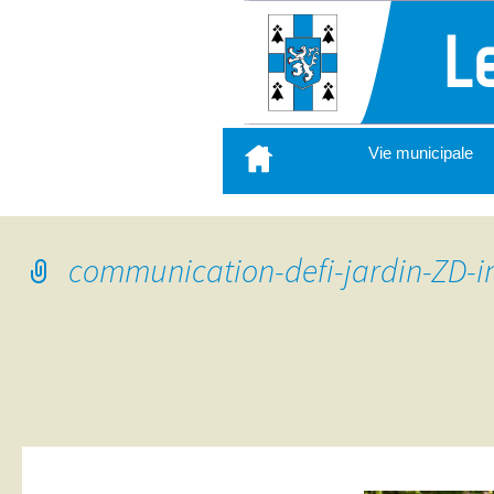
Aller
Vie municipale
au
contenu
principal
communication-defi-jardin-ZD-