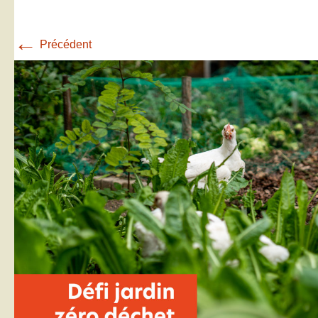
←
Précédent