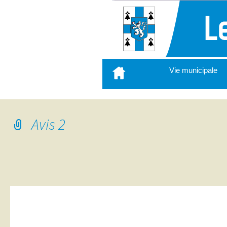
Aller
Vie municipale
au
contenu
principal
Avis 2