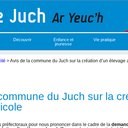
Découvrir
Enfance et
Vie pratique
jeunesse
ité
>
Avis de la commune du Juch sur la création d’un élevage 
 commune du Juch sur la cr
icole
ces préfectoraux pour nous prononcer dans le cadre de la
demande