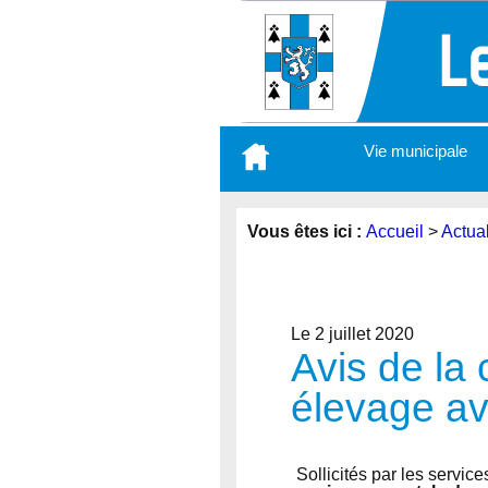
Aller
Vie municipale
au
contenu
principal
Vous êtes ici :
Accueil
>
Actual
Le 2 juillet 2020
Avis de la
élevage av
Sollicités par les servi