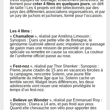
forment pour
créer 4 films en quelques jours
, un défi
de taille ! Les 4 projets ont été sélectionnés par des
jurys des différentes associations organisatrices, et par
un jury de juchois et juchoises, formé pour l’occasion.
Les 4 films :
«
Chamallow
», réalisé par Amélina Limousin :
Synopsis : Dans une petite ville de Bretagne, le
gendarme Guénolé attend avec impatience le passage
de galon mais une mission de proximité un peu
spéciale va remettre en cause sa vocation. La couleur
de l’uniforme officiel passe au rose.
«
Fest-noz
», réalisé par Thor Shenker : Synopsis :
Pierre, jeune citadin de 15 ans en vacances forcées à
la campagne, rencontre Solenn, une jeune fille
pétillante du même âge que lui. Solenn cache un
terrible secret. Malgré leurs différences, les deux
adolescents vont nouer une relation privilégiée le
temps d’un fest-noz.
«
Believe un Wonder
», réalisé par Emmanuel Roy :
Synopsis : Diana a 14 ans, et pas froid aux yeux.
Quand elle chevauche son vélo pour apporter des