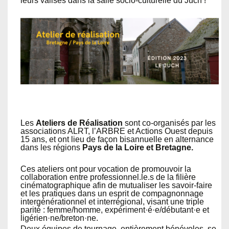
leurs valises dans la salle socio-culturelle du Juch !
Les
Ateliers de Réalisation
sont co-organisés par les
associations ALRT, l’ARBRE et Actions Ouest depuis
15 ans, et ont lieu de façon bisannuelle en alternance
dans les régions
Pays de la Loire et Bretagne.
Ces ateliers ont pour vocation de promouvoir la
collaboration entre professionnel.le.s de la filière
cinématographique afin de mutualiser les savoir-faire
et les pratiques dans un esprit de compagnonnage
intergénérationnel et interrégional, visant une triple
parité : femme/homme, expériment·é·e/débutant·e et
ligérien·ne/breton·ne.
Deux équipes de tournage, entièrement bénévoles, se