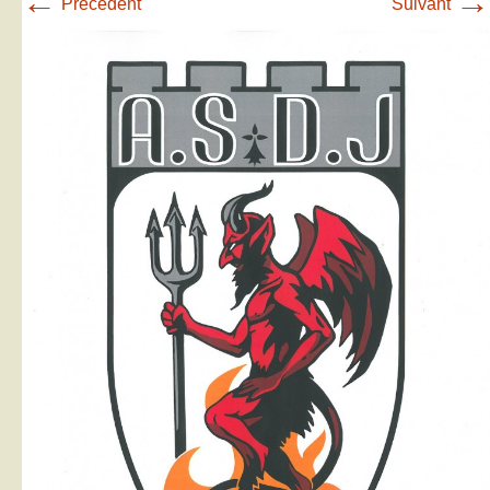
←
→
Précédent
Suivant