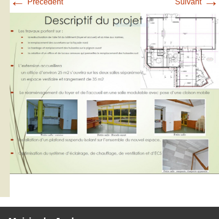
←
→
Précédent
Suivant