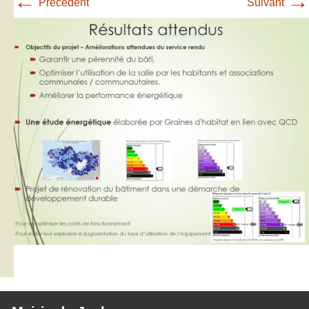
←
→
Précédent
Suivant