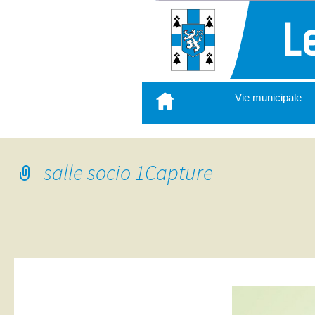
Aller
Vie municipale
au
contenu
principal
salle socio 1Capture