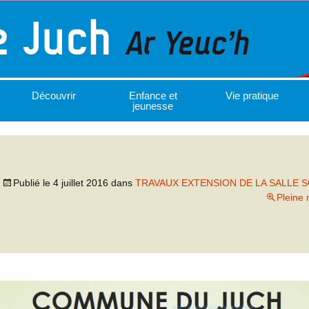
Découvrir
Enfance et
Vie pratique
jeunesse
Publié le
4 juillet 2016
dans
TRAVAUX EXTENSION DE LA SALLE 
Pleine 