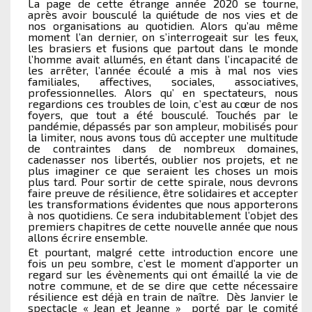
La page de cette étrange année 2020 se tourne,
après avoir bousculé la quiétude de nos vies et de
nos organisations au quotidien. Alors qu’au même
moment l’an dernier, on s’interrogeait sur les feux,
les brasiers et fusions que partout dans le monde
l’homme avait allumés, en étant dans l’incapacité de
les arrêter, l’année écoulé a mis à mal nos vies
familiales, affectives, sociales, associatives,
professionnelles. Alors qu’ en spectateurs, nous
regardions ces troubles de loin, c’est au cœur de nos
foyers, que tout a été bousculé. Touchés par le
pandémie, dépassés par son ampleur, mobilisés pour
la limiter, nous avons tous dû accepter une multitude
de contraintes dans de nombreux domaines,
cadenasser nos libertés, oublier nos projets, et ne
plus imaginer ce que seraient les choses un mois
plus tard. Pour sortir de cette spirale, nous devrons
faire preuve de résilience, être solidaires et accepter
les transformations évidentes que nous apporterons
à nos quotidiens. Ce sera indubitablement l’objet des
premiers chapitres de cette nouvelle année que nous
allons écrire ensemble.
Et pourtant, malgré cette introduction encore une
fois un peu sombre, c’est le moment d’apporter un
regard sur les évènements qui ont émaillé la vie de
notre commune, et de se dire que cette nécessaire
résilience est déjà en train de naître. Dès Janvier le
spectacle « Jean et Jeanne » porté par le comité