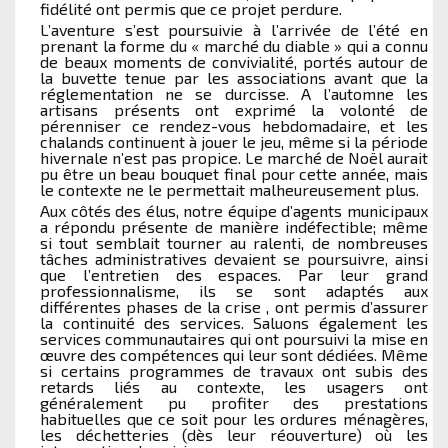
fidélité ont permis que ce projet perdure.
L’aventure s’est poursuivie à l’arrivée de l’été en
prenant la forme du « marché du diable » qui a connu
de beaux moments de convivialité, portés autour de
la buvette tenue par les associations avant que la
réglementation ne se durcisse. A l’automne les
artisans présents ont exprimé la volonté de
pérenniser ce rendez-vous hebdomadaire, et les
chalands continuent à jouer le jeu, même si la période
hivernale n’est pas propice. Le marché de Noël aurait
pu être un beau bouquet final pour cette année, mais
le contexte ne le permettait malheureusement plus.
Aux côtés des élus, notre équipe d’agents municipaux
a répondu présente de manière indéfectible; même
si tout semblait tourner au ralenti, de nombreuses
tâches administratives devaient se poursuivre, ainsi
que l’entretien des espaces. Par leur grand
professionnalisme, ils se sont adaptés aux
différentes phases de la crise , ont permis d’assurer
la continuité des services. Saluons également les
services communautaires qui ont poursuivi la mise en
œuvre des compétences qui leur sont dédiées. Même
si certains programmes de travaux ont subis des
retards liés au contexte, les usagers ont
généralement pu profiter des prestations
habituelles que ce soit pour les ordures ménagères,
les déchetteries (dès leur réouverture) où les