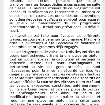
besoins de l’école, pendant que celle-ci
transformera les locaux dédiés à ces usages en salle
de classe. La maitrise d’œuvre de ce programme est
lancée, et la sélection de l’architecte qui mènera ce
dossier est en cours. Les demandes de subventions
sont déjà déposées, et d’autres suivront pour assurer
au mieux le financement de ce programme
incontournable qui n’était pas prévu dans un délai si
court.
La transition est faite pour évoquer les différents
travaux en cours et à venir sur la commune. Malgré la
crise, le printemps a été l’occasion de finaliser un
ensemble de programmes déjà engagés.
Les aménagements de voirie sur trois des entrées de
bourg sont achevés, offrant là une place au piéton,
tout en voulant apaiser la circulation et partager la
chaussée. Même s’ils sont contraignants et
perturbent la vie des gens pressés, ils sont
nécessaires pour la mise en sécurité de tous les
usagers. Les relevés de mesures de vitesse effectués
en septembre montrent l’efficacité des dispositifs en
voyant infléchir la courbe des vitesses et en écrêtant
les valeurs excessives constatées antérieurement.
Sur la rue Louis Tymen et l’arrivée place de l’église,
les aménagements sont aussi en cours de
modification, toujours pour apaiser la vitesse, et
redonner une place au piéton dans cette zone
partagée. Ce sera maintenant l’occasion de finaliser