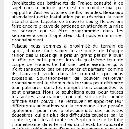
l’architecte des bâtiments de France consulté à ce
sujet nous a indiqué que c’est un moindre mal par
rapport à d’autres pylônes treillis installés. Beaucoup
attendaient cette installation pour résorber la zone
blanche dans laquelle se trouve le bourg. Ils devront
faire encore preuve de patience en attendant la mise
en service qui va être programmée dans les
semaines à venir. L’opérateur doit nous en informer
prochainement.
Puisque nous sommes à proximité du terrain de
sport, il nous faut saluer les exploits de l’équipe
fanion des Diables qui a pris un grand plaisir à jouer
le rôle de petit poucet lors du quatrième tour de
coupe de France. Ce fût une belle aventure qu’ils
n’ont sans doute pas pu savourer et partager comme
ils l’auraient voulu dans le contexte que nous
subissons. Souhaitons-leur de pouvoir retrouver
prochainement le chemin des terrains pour défendre
leur palmarès dans les compétitions auxquelles ils
sont engagés. Nous le souhaitons aussi pour toutes
les autres associations qui ont subi cette année
difficile sans pouvoir se retrouver et apporter leur
différentes animations sur la commune. Une pensée
également pour nos professionnels des activités
équestres, qui en plus des difficultés causées par le
contexte, ont dus affronter en Septembre cette folie
traumatisante dans le milieu du cheval. La solidarité
qui s’est créée autour d’eux et leur sagesse dans ces