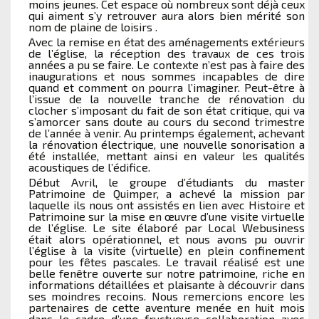
moins jeunes. Cet espace où nombreux sont déjà ceux
qui aiment s’y retrouver aura alors bien mérité son
nom de plaine de loisirs .
Avec la remise en état des aménagements extérieurs
de l’église, la réception des travaux de ces trois
années a pu se faire. Le contexte n’est pas à faire des
inaugurations et nous sommes incapables de dire
quand et comment on pourra l’imaginer. Peut-être à
l’issue de la nouvelle tranche de rénovation du
clocher s’imposant du fait de son état critique, qui va
s’amorcer sans doute au cours du second trimestre
de l’année à venir. Au printemps également, achevant
la rénovation électrique, une nouvelle sonorisation a
été installée, mettant ainsi en valeur les qualités
acoustiques de l’édifice.
Début Avril, le groupe d’étudiants du master
Patrimoine de Quimper, a achevé la mission par
laquelle ils nous ont assistés en lien avec Histoire et
Patrimoine sur la mise en œuvre d’une visite virtuelle
de l’église. Le site élaboré par Local Webusiness
était alors opérationnel, et nous avons pu ouvrir
l’église à la visite (virtuelle) en plein confinement
pour les fêtes pascales. Le travail réalisé est une
belle fenêtre ouverte sur notre patrimoine, riche en
informations détaillées et plaisante à découvrir dans
ses moindres recoins. Nous remercions encore les
partenaires de cette aventure menée en huit mois
dans le cadre d’une fructueuse collaboration avec