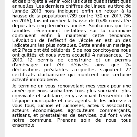
et des projets à venir, voici les classiques statistiques
annuelles. Les derniers chiffres de l’insee, au titre de
l’année 2018 nous indiquent enfin un retour à la
hausse de la population (739 contre 730 en 2017, 736
en 2016), faisant oublier la baisse de 0,4% constatée
depuis les cinq dernières années. Souhaitons que les
familles récemment installées sur la commune
continuent enfin à maintenir cette tendance.
L’évolution de l’effectif de l’école en est un des
indicateurs les plus notables. Cette année un mariage
et 2 Pacs ont été célébrés, 5 de nos concitoyens nous
ont quittés, et nous avons accueilli 4 naissances. En
2019, 12 permis de construire et un permis
d’aménager ont été délivrés, ainsi que 24
déclarations préalables auxquelles s’ajoutent 22
certificats d’urbanisme qui montrent une certaine
activité immobilière.
Je termine en vous renouvelant mes vœux pour une
année que nous souhaitons tous plus souriante, plus
conviviale et solidaire, en y associant l’ensemble de
l’équipe municipale et nos agents. Je les adresse à
vous tous, Juchois et Juchoises, acteurs associatifs,
acteurs économiques, agriculteurs, commerçants,
artisans, et prestataires de services, qui font vivre
notre commune. Prenons soin de nous tous
ensemble.