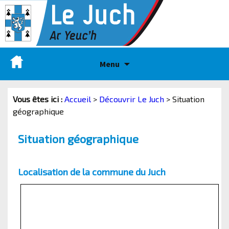
Menu
Vous êtes ici :
Accueil
>
Découvrir Le Juch
>
Situation
géographique
Situation géographique
Localisation de la commune du Juch