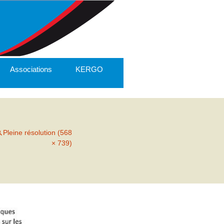
Associations
KERGO
Pleine résolution (568
× 739)