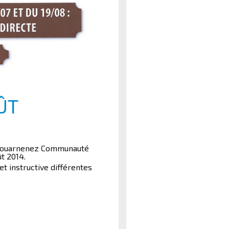
ÛT
i, Douarnenez Communauté
ût 2014.
et instructive différentes