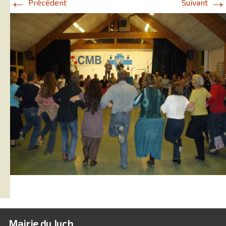
←
→
Précédent
Suivant
Mairie du Juch