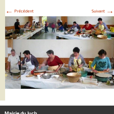
←
→
Précédent
Suivant
Mairie du Juch