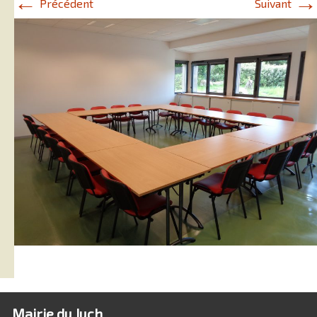
←
→
Précédent
Suivant
Mairie du Juch