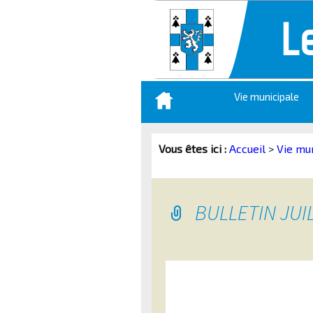
Aller
Vie municipale
au
contenu
principal
Vous êtes ici :
Accueil
>
Vie mu
BULLETIN JUI