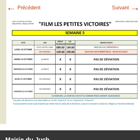
←
→
Précédent
Suivant
Mairie du Juch