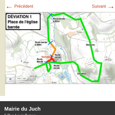
←
→
Précédent
Suivant
Mairie du Juch