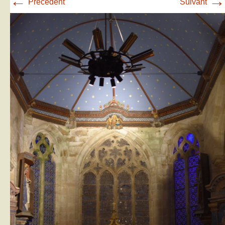
←
→
Précédent
Suivant