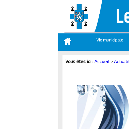
Aller
Vie municipale
au
contenu
principal
Vous êtes ici :
Accueil
>
Actuali