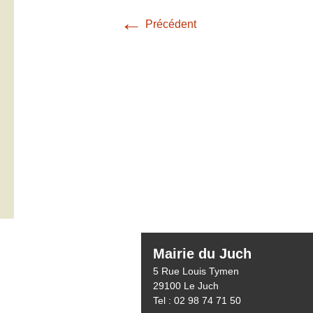
←
Précédent
Mairie du Juch
5 Rue Louis Tymen
29100 Le Juch
Tel : 02 98 74 71 50