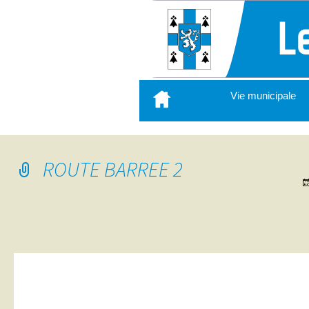
Aller
Vie municipale
au
contenu
principal
ROUTE BARREE 2