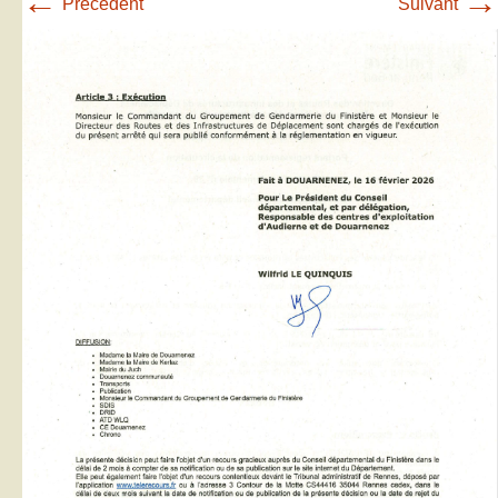
←
→
Précédent
Suivant