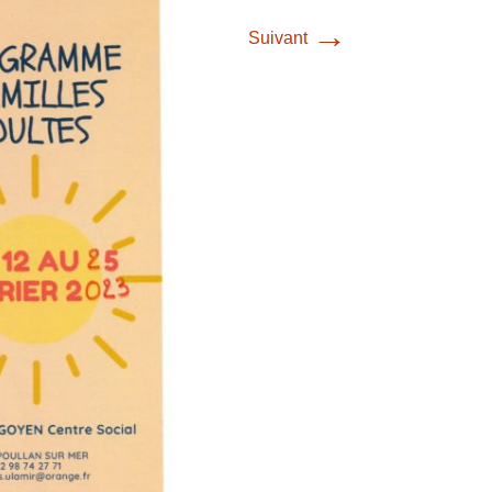
→
Suivant