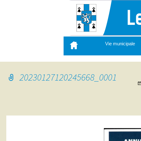
Aller
Vie municipale
au
contenu
principal
20230127120245668_0001