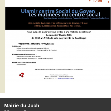
→
Suivant
Mairie du Juch