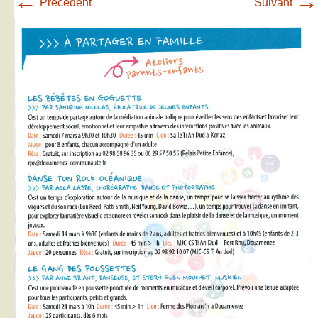
←
→
Précédent
Suivant